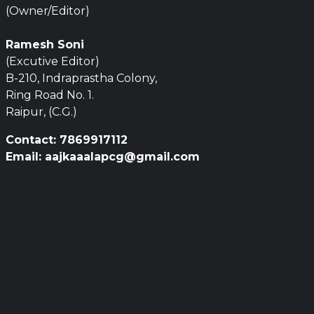
(Owner/Editor)
Ramesh Soni
(Excutive Editor)
B-210, Indraprastha Colony,
Ring Road No. 1.
Raipur, (C.G.)
Contact: 7869917112
Email: aajkaaalapcg@gmail.com