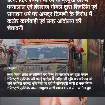
छ.ग. क्रिश्चियन फोरम के प्रमुख अरुण
पन्नालाल एवं हंसराज गोयल द्वारा शिवलिंग एवं
सनातन धर्म पर अभद्र टिप्पणी के विरोध में
कठोर कार्यवाही एवं उग्र आंदोलन की
चेतावनी
August 08, 2026
नगर निगम अवैध कालोनियों पर विष्णु देव सरकार का झूठा बयान
रजिस्ट्री प्रतिबंध की गई है प्रदेश में आदिवासी भूमि मठ मस्जिद की
भूमि काबिल कास्ट भूमि बेची जा रही है रजिस्ट्री जारी है नगर निगम
रजिस्ट्री प्रतिबंध वाला आयुक्त जारी बयान वापस ले - अनिल दुबे