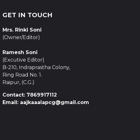
GET IN TOUCH
Mrs. Rinki Soni
(Owner/Editor)
Ramesh Soni
(Excutive Editor)
B-210, Indraprastha Colony,
Ring Road No. 1.
Raipur, (C.G.)
Contact: 7869917112
Email: aajkaaalapcg@gmail.com