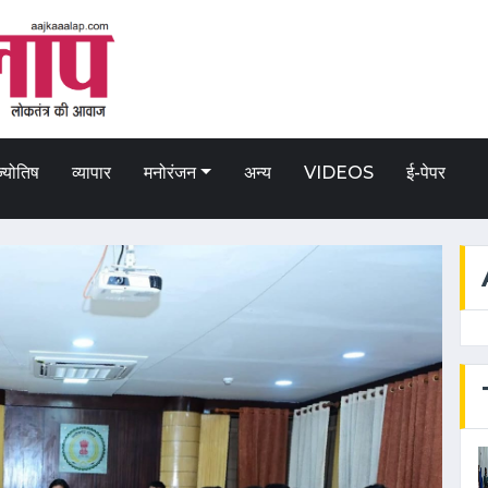
ज्योतिष
व्यापार
मनोरंजन
अन्य
VIDEOS
ई-पेपर