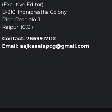
(Excutive Editor)
B-210, Indraprastha Colony,
Ring Road No. 1.
Raipur, (C.G.)
Contact: 7869917112
Email: aajkaaalapcg@gmail.com