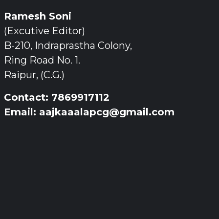
Ramesh Soni
(Excutive Editor)
B-210, Indraprastha Colony,
Ring Road No. 1.
Raipur, (C.G.)
Contact: 7869917112
Email: aajkaaalapcg@gmail.com