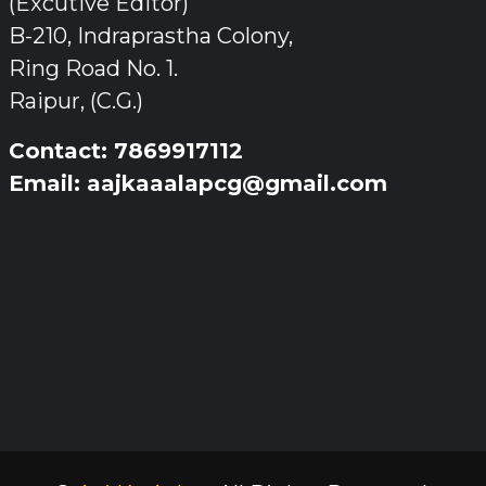
(Excutive Editor)
B-210, Indraprastha Colony,
Ring Road No. 1.
Raipur, (C.G.)
Contact: 7869917112
Email: aajkaaalapcg@gmail.com