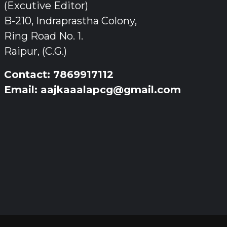
(Excutive Editor)
B-210, Indraprastha Colony,
Ring Road No. 1.
Raipur, (C.G.)
Contact: 7869917112
Email: aajkaaalapcg@gmail.com