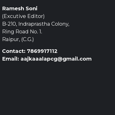
Ramesh Soni
(Excutive Editor)
B-210, Indraprastha Colony,
Ring Road No. 1.
Raipur, (C.G.)
Contact: 7869917112
Email: aajkaaalapcg@gmail.com