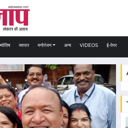
ज्योतिष
व्यापार
मनोरंजन
अन्य
VIDEOS
ई-पेपर