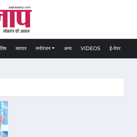
ोतिष
व्यापार
मनोरंजन
अन्य
VIDEOS
ई-पेपर