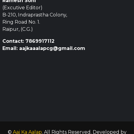
Ramesh Soni
(Excutive Editor)
B-210, Indraprastha Colony,
Ring Road No. 1.
Raipur, (C.G.)
Contact: 7869917112
Email: aajkaaalapcg@gmail.com
©
Aaj Ka Aalap
. All Rights Reserved.
Developed by