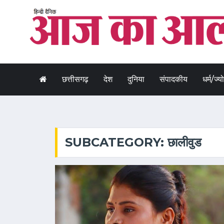
छत्तीसगढ़
देश
दुनिया
संपादकीय
धर्म/ज्य
SUBCATEGORY: छालीवुड