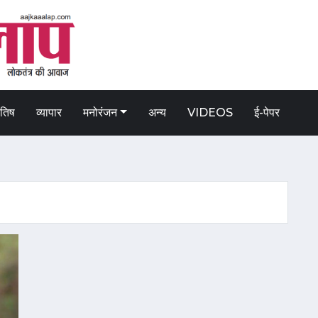
ोतिष
व्यापार
मनोरंजन
अन्य
VIDEOS
ई-पेपर