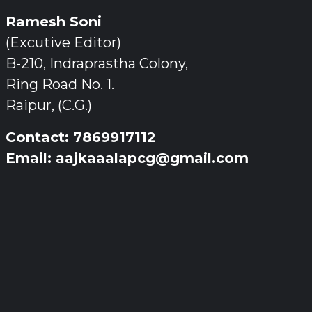
Ramesh Soni
(Excutive Editor)
B-210, Indraprastha Colony,
Ring Road No. 1.
Raipur, (C.G.)
Contact: 7869917112
Email: aajkaaalapcg@gmail.com