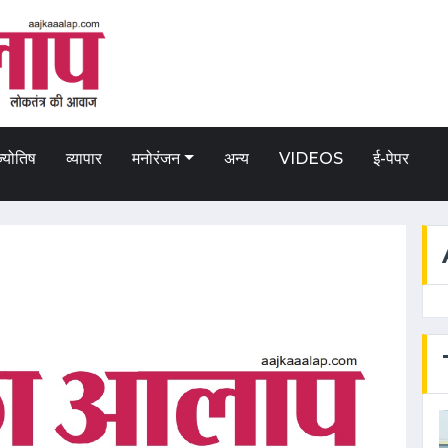
ज्योतिष
व्यापार
मनोरंजन
अन्य
VIDEOS
ई-पेपर