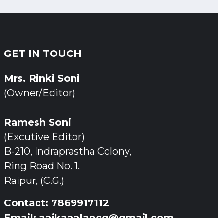
GET IN TOUCH
Mrs. Rinki Soni
(Owner/Editor)
Ramesh Soni
(Excutive Editor)
B-210, Indraprastha Colony,
Ring Road No. 1.
Raipur, (C.G.)
Contact: 7869917112
Email: aajkaaalapcg@gmail.com