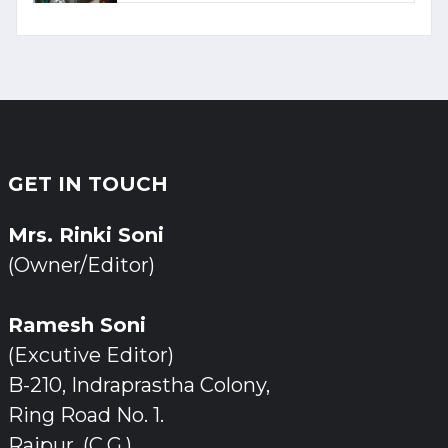
GET IN TOUCH
Mrs. Rinki Soni
(Owner/Editor)
Ramesh Soni
(Excutive Editor)
B-210, Indraprastha Colony,
Ring Road No. 1.
Raipur, (C.G.)