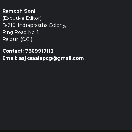
Ramesh Soni
(Excutive Editor)
B-210, Indraprastha Colony,
Ring Road No. 1.
Raipur, (C.G.)
Contact: 7869917112
Email: aajkaaalapcg@gmail.com